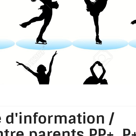
 d'information /
tre parents PP+, P+